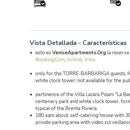
Vista Detallada - Características
esto es
VeniceApartments.Org
la reserva
Booking.Com
,
Airbnb
,
Vrbo
only for the TORRE-BARBARIGA guests, for 
white clock tower, not available for the pub
pertinence of the Villa Lazara Pisani "La Bar
centenary park and white clock tower, form
typical of the Brenta Riviera
180 sqm about, self-catering house with 3
private parking area with video surveillanc