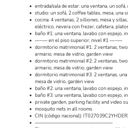
entrada/sala de estar: una ventana, un sofá,
studio: un sofá, 2 coffee tables, mesa, una s
cocina: 4 ventanas, 2 silliones, mesa y sill
eléctrico, nevera con frezer, cafetera, platos
baño #1: una ventana, lavabo con espejo, i
—~— en el piso superior, nivel #1 —~—
dormitorio matrimonial #1: 2 ventanas, two 
armario, mesa de vidrio, garden view
dormitorio matrimonial #2: 2 ventanas, two 
armario, mesa de vidrio, garden view
dormitorio matrimonial #3: 2 ventanas, una c
mesa de vidrio, garden view
baño #2: una ventana, lavabo con espejo, i
baño #3: una ventana, lavabo con espejo, i
private garden, parking facility and video s
mosquito nets in all rooms
CIN (código nacional): IT027039C2YHDERX
————————————————