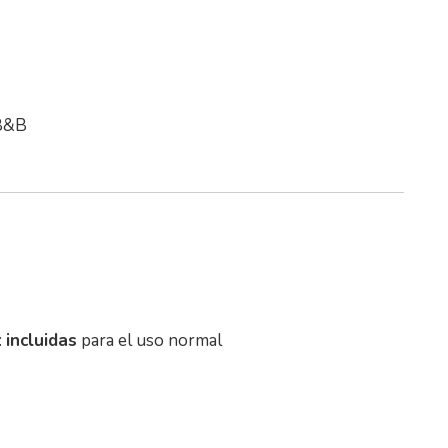
 B&B
:
incluidas
para el uso normal