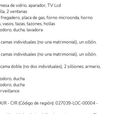
 mesa de vidrio, aparador, TV Lcd
illa, 2 ventanas
as, fregadero, placa de gas, forno microonda, horno
, vasos, tazas, tazones, hollas
nodoro, ducha, lavadora
camas individuales (no una matrimonial), un sillón,
camas individuales (no una matrimonial), un sillón,
ama doble (no dos individuales), 2 silliones, armario,
nodoro, ducha
nodoro, ducha
urveillance
JR - CIR (Código de región): 027039-LOC-00004 -