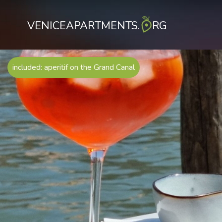
VENICEAPARTMENTS.
RG
included: aperitif on the Grand Canal