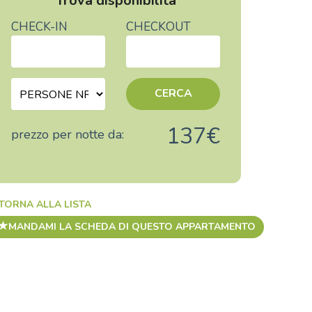
Trova disponibilità
CHECK-IN
CHECKOUT
CERCA
137€
prezzo per notte da:
TORNA ALLA LISTA
MANDAMI LA SCHEDA DI QUESTO APPARTAMENTO