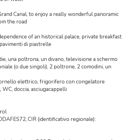
 Grand Canal, to enjoy a really wonderful panoramic
rom the road
dependence of an historical palace, private breakfast
pavimenti di piastrelle
die, una poltrona, un divano, televisione a schermo
oniale (o due singoli), 2 poltrone, 2 comodini, un
ornello elettrico, frigorifero con congelatore
, WC, doccia, asciugacappelli
rol
DDAFES72, CIR (identificativo regionale):