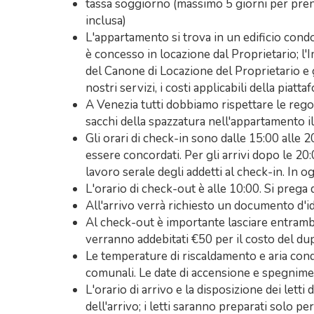
tassa soggiorno (massimo 5 giorni per pren
inclusa)
L'appartamento si trova in un edificio cond
è concesso in locazione dal Proprietario; l
del Canone di Locazione del Proprietario e g
nostri servizi, i costi applicabili della piattaf
A Venezia tutti dobbiamo rispettare le regole
sacchi della spazzatura nell'appartamento il
Gli orari di check-in sono dalle 15:00 alle 2
essere concordati. Per gli arrivi dopo le 2
lavoro serale degli addetti al check-in. In o
L'orario di check-out è alle 10:00. Si prega 
All'arrivo verrà richiesto un documento d'id
Al check-out è importante lasciare entrambi 
verranno addebitati €50 per il costo del dupl
Le temperature di riscaldamento e aria con
comunali. Le date di accensione e spegnimen
L'orario di arrivo e la disposizione dei let
dell'arrivo; i letti saranno preparati solo p