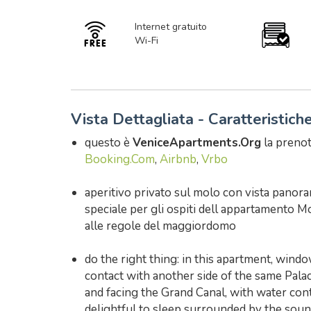
Internet gratuito
Wi-Fi
Vista Dettagliata - Caratteristich
questo è
VeniceApartments.Org
la prenot
Booking.Com
,
Airbnb
,
Vrbo
aperitivo privato sul molo con vista panora
speciale per gli ospiti dell appartamento Mo
alle regole del maggiordomo
do the right thing: in this apartment, wind
contact with another side of the same Palace
and facing the Grand Canal, with water co
delightful to sleep surrounded by the soun