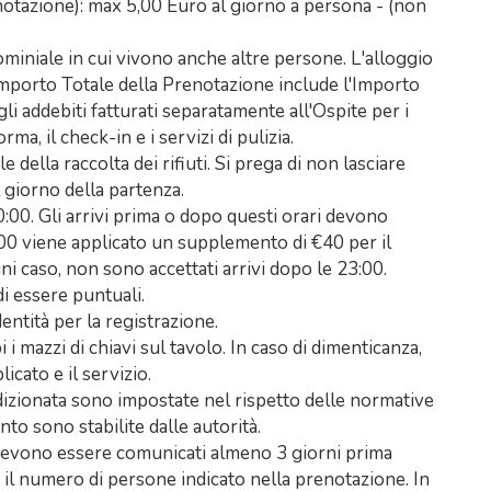
otazione): max 5,00 Euro al giorno a persona - (non
ominiale in cui vivono anche altre persone. L'alloggio
'Importo Totale della Prenotazione include l'Importo
li addebiti fatturati separatamente all'Ospite per i
orma, il check-in e i servizi di pulizia.
 della raccolta dei rifiuti. Si prega di non lasciare
 giorno della partenza.
0:00. Gli arrivi prima o dopo questi orari devono
0:00 viene applicato un supplemento di €40 per il
gni caso, non sono accettati arrivi dopo le 23:00.
di essere puntuali.
entità per la registrazione.
i mazzi di chiavi sul tavolo. In caso di dimenticanza,
icato e il servizio.
dizionata sono impostate nel rispetto delle normative
to sono stabilite dalle autorità.
ti devono essere comunicati almeno 3 giorni prima
er il numero di persone indicato nella prenotazione. In