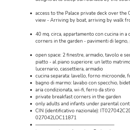
access to the Palace private deck over the
view - Arriving by boat, arriving by walk f
40 mq. circa, appartamento con cucina in a 
corners in the garden - pavimenti di legno, 
open space: 2 finestre, armadio, tavolo e se
piatto - al piano superiore: un letto matrim
lucernario, cassettiera, armadio
cucina separata: lavello, forno microonde, f
bagno di marmo: lavabo con specchio, bidet
aria condizionata, wi-fi, ferro da stiro
private breakfast corners in the garden
only adults and infants under parental cont
CIN (identificativo nazionale): IT027042C2
027042LOC11871
————————————————